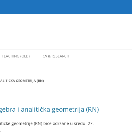
TEACHING (OLD)
CV & RESEARCH
TURE 1 (IT)
ALGEBRA 2 (M3, M4)
ALITIČKA GEOMETRIJA (RN)
TURE 2 (IT)
ANALITIČKA GEOMETRIJA (IT, RN)
RA (M5)
ELEMENTARNA MATEMATIKA (M5)
ETI ZA ANALIZU
FORMALNI JEZICI I AUTOMATI (RN)
gebra i analitička geometrija (RN)
)
I TEORIJSKI OSNOVI INFORMATIKE
2 (IT)
litičke geometrije (RN) biće održane u sredu, 27.
.
LINEARNA ALGEBRA (GIMNAZIJA)