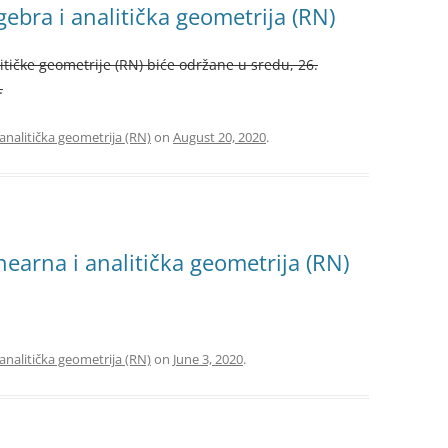
gebra i analitička geometrija (RN)
litičke geometrije (RN) biće održane u sredu, 26.
.
 analitička geometrija (RN)
on
August 20, 2020
.
nearna i analitička geometrija (RN)
 analitička geometrija (RN)
on
June 3, 2020
.