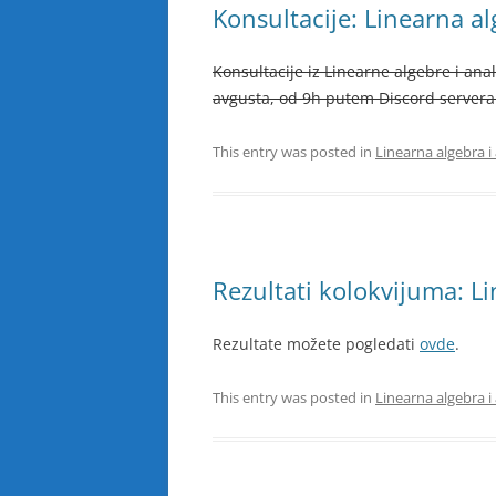
Konsultacije: Linearna al
Konsultacije iz Linearne algebre i ana
avgusta, od 9h putem Discord servera
This entry was posted in
Linearna algebra i
Rezultati kolokvijuma: Li
Rezultate možete pogledati
ovde
.
This entry was posted in
Linearna algebra i