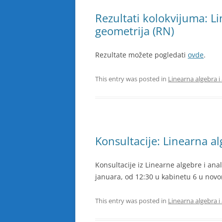
Rezultati kolokvijuma: Li
geometrija (RN)
Rezultate možete pogledati
ovde
.
This entry was posted in
Linearna algebra i
Konsultacije: Linearna al
Konsultacije iz Linearne algebre i ana
januara, od 12:30 u kabinetu 6 u nov
This entry was posted in
Linearna algebra i