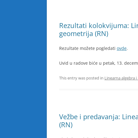
Rezultati kolokvijuma: Li
geometrija (RN)
Rezultate možete pogledati
ovde
.
Uvid u radove biće u petak, 13. dece
This entry was posted in
Linearna algebra i
Vežbe i predavanja: Linea
(RN)