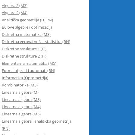
Algebra 2 (M3)
Algebra 2 (M4)
Analitička geometrija (IT, RN)
Bulove algebre i optimizacija
Diskretna matematika (M3)
Diskretna verovatnoća i statistika (RN)
Diskretne strukture 1 (IT)
Diskretne strukture 2 (IT)
Elementarna matematika (M5)
Formalni jezici i automati (RN)
Informatika (Optometrija)
Kombinatorika (M3)
Linearna algebra (M)
Linearna algebra (M3)
Linearna algebra (M4)
Linearna algebra (M5)
Linearna algebra i analitička geometrija
(RN)