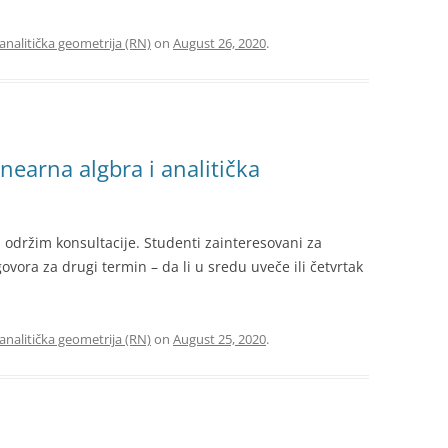
LINEARNA ALGEBRA I ANALITIČKA
 analitička geometrija (RN)
on
August 26, 2020
.
GEOMETRIJA (RN)
OSNOVI GEOMETRIJE 1 I OSNOVI
GEOMETRIJE 2 (M5, M4, M0)
nearna algbra i analitička
PROGRAMIRANJE 1 (M5, M)
PROGRAMIRANJE 2 (M5, MA, MB)
 održim konsultacije. Studenti zainteresovani za
UVOD U MATEMATIČKU LOGIKU
ovora za drugi termin – da li u sredu uveče ili četvrtak
(M5)
LATEX
 analitička geometrija (RN)
on
August 25, 2020
.
MATEMATIČKE SUBOTE
PRIPREME ZA PRIJEMNI ISPIT