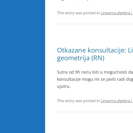
This entry was posted in
Linearna algebra i
Otkazane konsultacije: Li
geometrija (RN)
Sutra od 9h neću biti u mogućnosti da
konsultacije mogu mi se javiti radi dog
ujutru.
This entry was posted in
Linearna algebra i