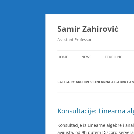
Skip
to
content
Samir Zahirović
Assistant Professor
HOME
NEWS
TEACHING
DISKRETNE STRUK
CATEGORY ARCHIVES:
LINEARNA ALGEBRA I AN
DISKRETNE STRUK
LINEARNA ALGEB
SOFTVERSKI PAK
Konsultacije: Linearna al
PODATAKA (MAP
Konsultacije iz Linearne algebre i ana
avgusta, od 9h putem Discord servera