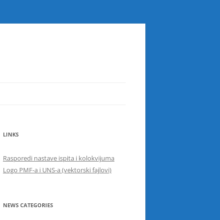
LINKS
Rasporedi nastave ispita i kolokvijuma
Logo PMF-a i UNS-a (vektorski fajlovi)
NEWS CATEGORIES