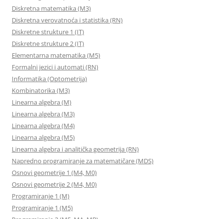
Diskretna matematika (M3)
Diskretna verovatnoća i statistika (RN)
Diskretne strukture 1 (IT)
Diskretne strukture 2 (IT)
Elementarna matematika (M5)
Formalni jezici i automati (RN)
Informatika (Optometrija)
Kombinatorika (M3)
Linearna algebra (M)
Linearna algebra (M3)
Linearna algebra (M4)
Linearna algebra (M5)
Linearna algebra i analitička geometrija (RN)
Napredno programiranje za matematičare (MDS)
Osnovi geometrije 1 (M4, M0)
Osnovi geometrije 2 (M4, M0)
Programiranje 1 (M)
Programiranje 1 (M5)