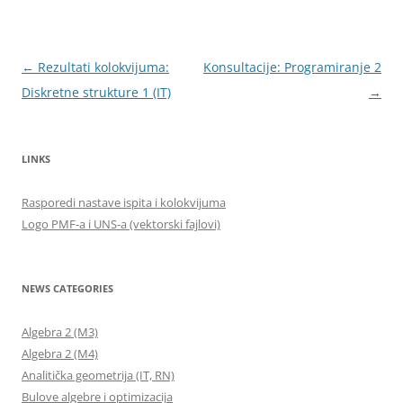
Post
←
Rezultati kolokvijuma:
Konsultacije: Programiranje 2
navigation
Diskretne strukture 1 (IT)
→
LINKS
Rasporedi nastave ispita i kolokvijuma
Logo PMF-a i UNS-a (vektorski fajlovi)
NEWS CATEGORIES
Algebra 2 (M3)
Algebra 2 (M4)
Analitička geometrija (IT, RN)
Bulove algebre i optimizacija