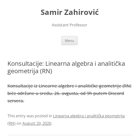
Skip
to
Samir Zahirović
content
Assistant Professor
Menu
Konsultacije: Linearna algebra i analitička
geometrija (RN)
Konsultacije iz Linearne algebre i analitičke geometrije (RN)
biće održane u sredu, 26. avgusta, od 9h putem Discord
servera.
This entry was posted in
Linearna algebra i analitička geometrija
(RN)
on
August 20, 2020
.