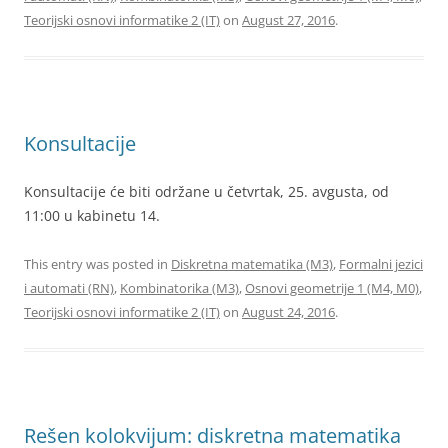
Teorijski osnovi informatike 2 (IT)
on
August 27, 2016
.
Konsultacije
Konsultacije će biti održane u četvrtak, 25. avgusta, od
11:00 u kabinetu 14.
This entry was posted in
Diskretna matematika (M3)
,
Formalni jezici
i automati (RN)
,
Kombinatorika (M3)
,
Osnovi geometrije 1 (M4, M0)
,
Teorijski osnovi informatike 2 (IT)
on
August 24, 2016
.
Rešen kolokvijum: diskretna matematika