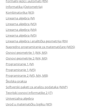
Formalni jezici i automati (RN)
Informatika (Optometrija)
Kombinatorika (M3)
Linearna algebra (M)
Linearna algebra (M3)
Linearna algebra (M4)
Linearna algebra (M5)
Linearna algebra i analitička geometrija (RN)
Napredno programiranje za matematičare (MDS)
Osnovi geometrije 1 (M4, M0)
Osnovi geometrije 2 (M4, M0)
Programiranje 1 (M)
Programiranje 1 (M5)
Programiranje 2 (M5, MA, MB)
Školska praksa
Softverski paketi za analizu podataka (MAP)
Teorijski osnovi informatike 2 (IT)
Univerzalna algebra
Uvod u matematičku logiku (M5)