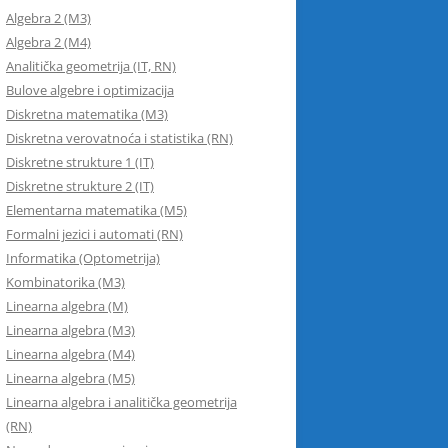
Algebra 2 (M3)
Algebra 2 (M4)
Analitička geometrija (IT, RN)
Bulove algebre i optimizacija
Diskretna matematika (M3)
Diskretna verovatnoća i statistika (RN)
Diskretne strukture 1 (IT)
Diskretne strukture 2 (IT)
Elementarna matematika (M5)
Formalni jezici i automati (RN)
Informatika (Optometrija)
Kombinatorika (M3)
Linearna algebra (M)
Linearna algebra (M3)
Linearna algebra (M4)
Linearna algebra (M5)
Linearna algebra i analitička geometrija
(RN)