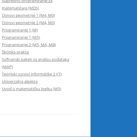
Napredno programiranje za
matematičare (MDS)
Osnovi geometrije 1 (M4, M0)
Osnovi geometrije 2 (M4, M0)
Programiranje 1 (M)
Programiranje 1 (M5)
Programiranje 2 (M5, MA, MB)
Školska praksa
Softverski paketi za analizu podataka
(MAP)
Teorijski osnovi informatike 2 (IT)
Univerzalna algebra
Uvod u matematičku logiku (M5)