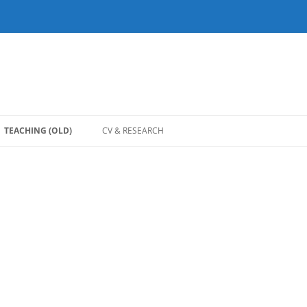
TEACHING (OLD)
CV & RESEARCH
TURE 1 (IT)
ALGEBRA 2 (M3, M4)
TURE 2 (IT)
ANALITIČKA GEOMETRIJA (IT, RN)
RA (M5)
ELEMENTARNA MATEMATIKA (M5)
ETI ZA ANALIZU
FORMALNI JEZICI I AUTOMATI (RN)
)
I TEORIJSKI OSNOVI INFORMATIKE
2 (IT)
LINEARNA ALGEBRA (GIMNAZIJA)