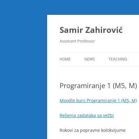
Skip
to
content
Samir Zahirović
Assistant Professor
HOME
NEWS
TEACHING
DISKRETNE STRUK
Programiranje 1 (M5, M)
DISKRETNE STRUK
LINEARNA ALGEB
Moodle kurs Programiranje 1 (M5, M)
SOFTVERSKI PAK
Rešenja zadataka sa vežbi
PODATAKA (MAP
Rokovi za popravne kolokvijume