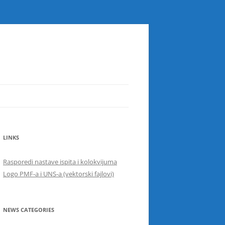
LINKS
Rasporedi nastave ispita i kolokvijuma
Logo PMF-a i UNS-a (vektorski fajlovi)
NEWS CATEGORIES