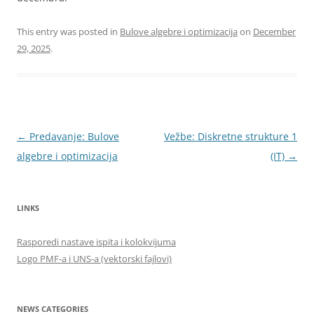
This entry was posted in
Bulove algebre i optimizacija
on
December
29, 2025
.
Post
←
Predavanje: Bulove
Vežbe: Diskretne strukture 1
navigation
algebre i optimizacija
(IT)
→
LINKS
Rasporedi nastave ispita i kolokvijuma
Logo PMF-a i UNS-a (vektorski fajlovi)
NEWS CATEGORIES