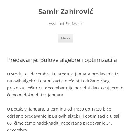
Skip
to
Samir Zahirović
content
Assistant Professor
Menu
Predavanje: Bulove algebre i optimizacija
U sredu 31. decembra i u sredu 7. januara predavanje iz
Bulovih algebri i optimizacije neće biti održane zbog
praznika. Pošto 31. decembar nije neradni dan, ovaj termin
ćemo nadoknaditi 9. januara.
U petak, 9. januara, u terminu od 14:30 do 17:30 biće
održano predavanje iz Bulovih algebri i optimizacije u sali
60, čime ćemo nadoknaditi neodržano predavanje 31.
decembra.