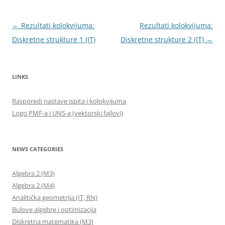
Post
←
Rezultati kolokvijuma:
Rezultati kolokvijuma:
navigation
Diskretne strukture 1 (IT)
Diskretne strukture 2 (IT)
→
LINKS
Rasporedi nastave ispita i kolokvijuma
Logo PMF-a i UNS-a (vektorski fajlovi)
NEWS CATEGORIES
Algebra 2 (M3)
Algebra 2 (M4)
Analitička geometrija (IT, RN)
Bulove algebre i optimizacija
Diskretna matematika (M3)