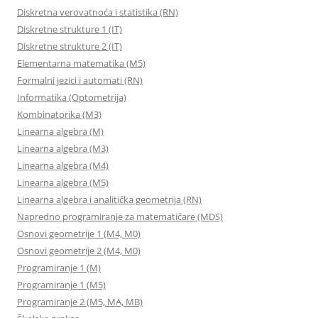
Diskretna verovatnoća i statistika (RN)
Diskretne strukture 1 (IT)
Diskretne strukture 2 (IT)
Elementarna matematika (M5)
Formalni jezici i automati (RN)
Informatika (Optometrija)
Kombinatorika (M3)
Linearna algebra (M)
Linearna algebra (M3)
Linearna algebra (M4)
Linearna algebra (M5)
Linearna algebra i analitička geometrija (RN)
Napredno programiranje za matematičare (MDS)
Osnovi geometrije 1 (M4, M0)
Osnovi geometrije 2 (M4, M0)
Programiranje 1 (M)
Programiranje 1 (M5)
Programiranje 2 (M5, MA, MB)