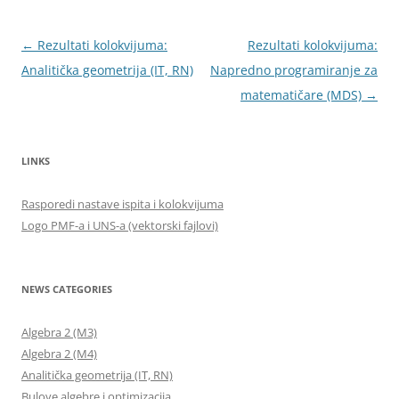
Post
←
Rezultati kolokvijuma:
Rezultati kolokvijuma:
navigation
Analitička geometrija (IT, RN)
Napredno programiranje za
matematičare (MDS)
→
LINKS
Rasporedi nastave ispita i kolokvijuma
Logo PMF-a i UNS-a (vektorski fajlovi)
NEWS CATEGORIES
Algebra 2 (M3)
Algebra 2 (M4)
Analitička geometrija (IT, RN)
Bulove algebre i optimizacija