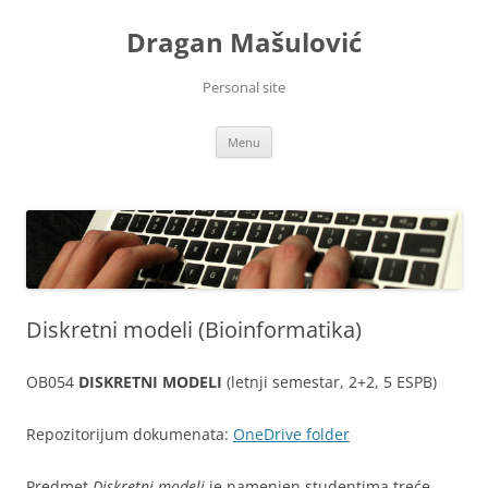
Skip
to
Dragan Mašulović
content
Personal site
Menu
Diskretni modeli (Bioinformatika)
OB054
DISKRETNI MODELI
(letnji semestar, 2+2, 5 ESPB)
Repozitorijum dokumenata:
OneDrive folder
Predmet
Diskretni modeli
je namenjen studentima treće