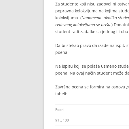
Za studente koji nisu zadovoljni ost
popravna kolokvijuma na kojima stude
kolokvijuma. (
Napomena: ukoliko studen
redovnog kolokvijuma se brišu.
) Dodatni
student radi zadatke sa jednog ili oba
Da bi stekao pravo da izađe na ispit,
poena.
Na ispitu koji se polaže usmeno studen
poena. Na ovaj način student može da 
Završna ocena se formira na osnovu
p
tabeli:
Poeni
91 .. 100