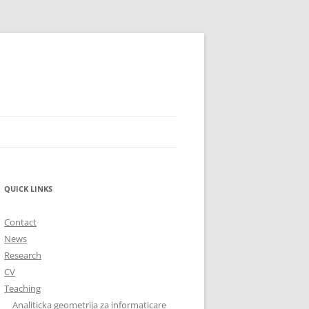
QUICK LINKS
Contact
News
Research
CV
Teaching
Analiticka geometrija za informaticare