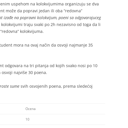
varenim uspehom na kolokvijumima organizuju se dva
nt može da popravi jedan ili oba “redovna”
t izađe na popravni kolokvijum, poeni sa odgovarajuceg
 kolokvijumi traju svaki po 2h nezavisno od toga da li
 “redovna” kolokvijuma.
 student mora na ovaj način da osvoji najmanje 35
t odgovara na tri pitanja od kojih svako nosi po 10
osvoji najviše 30 poena.
roste sume
svih osvojenih poena, prema sledećoj
Ocena
10