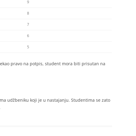
9
8
7
6
5
tekao pravo na potpis, student mora biti prisutan na
ma udžbeniku koji je u nastajanju. Studentima se zato
.