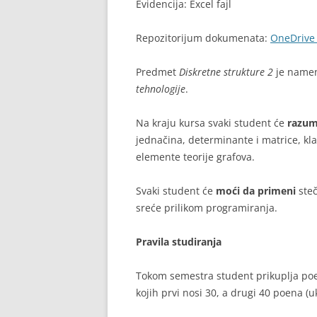
Evidencija: Excel fajl
Repozitorijum dokumenata:
OneDrive 
Predmet
Diskretne strukture 2
je namen
tehnologije
.
Na kraju kursa svaki student će
razum
jednačina, determinante i matrice, kla
elemente teorije grafova.
Svaki student će
moći da primeni
ste
sreće prilikom programiranja.
Pravila studiranja
Tokom semestra student prikuplja poe
kojih prvi nosi 30, a drugi 40 poena (u