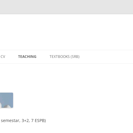
CV
TEACHING
TEXTBOOKS (SRB)
ANALITICKA GEOMETRIJA ZA
INFORMATICARE
DISKRETNE STRUKTURE 1
DISKRETNE STRUKTURE 2
DISKRETNI MODELI
i semestar, 3+2, 7 ESPB)
(BIOINFORMATIKA)
INFORMATIKA U ZDRAVSTVU MR,