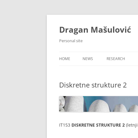
Skip
to
content
Dragan Mašulović
Personal site
HOME
NEWS
RESEARCH
Diskretne strukture 2
IT153
DISKRETNE STRUKTURE 2
(letnj