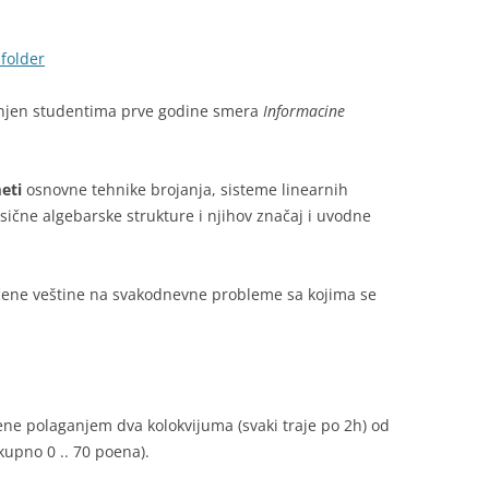
ZN (SRB)
folder
MEDICAL INFORMATICS (ENG)
jen studentima prve godine smera
Informacine
MULTIMEDIJA
PROFESIONALNA KOMUNIKACIJA I
PISMENOST
eti
osnovne tehnike brojanja, sisteme linearnih
sične algebarske strukture i njihov značaj i uvodne
RAČUNARSTVO I INFORMATIKA —
JJZMAJ
čene veštine na svakodnevne probleme sa kojima se
ŠKOLSKA PRAKSA
ne polaganjem dva kolokvijuma (svaki traje po 2h) od
kupno 0 .. 70 poena).