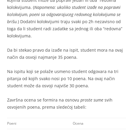
kojima student može da popravi jedan ili oba “redovna”
kolokvijuma. (
Napomena: ukoliko student izađe na popravni
kolokvijum, poeni sa odgovarajuceg redovnog kolokvijuma se
brišu.
) Dodatni kolokvijumi traju svaki po 2h nezavisno od
toga da li student radi zadatke sa jednog ili oba “redovna”
kolokvijuma.
Da bi stekao pravo da izađe na ispit, student mora na ovaj
način da osvoji najmanje 35 poena.
Na ispitu koji se polaže usmeno student odgovara na tri
pitanja od kojih svako nosi po 10 poena. Na ovaj način
student može da osvoji najviše 30 poena.
Završna ocena se formira na osnovu
proste sume
svih
osvojenih poena, prema sledećoj tabeli:
Poeni
Ocena