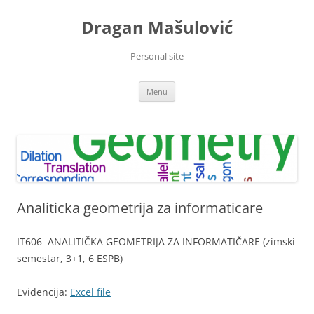
Skip
to
Dragan Mašulović
content
Personal site
Menu
Analiticka geometrija za informaticare
IТ606 ANALITIČKA GEOMETRIJA ZA INFORMATIČARE (zimski
semestar, 3+1, 6 ESPB)
Evidencija:
Excel file