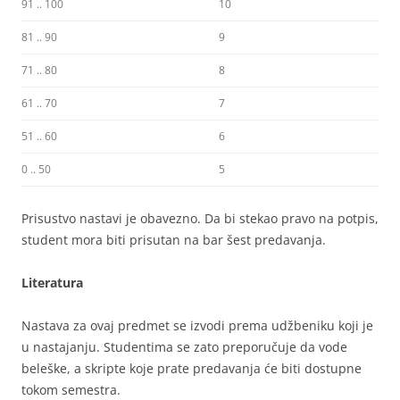
91 .. 100
10
81 .. 90
9
71 .. 80
8
61 .. 70
7
51 .. 60
6
0 .. 50
5
Prisustvo nastavi je obavezno. Da bi stekao pravo na potpis,
student mora biti prisutan na bar šest predavanja.
Literatura
Nastava za ovaj predmet se izvodi prema udžbeniku koji je
u nastajanju. Studentima se zato preporučuje da vode
beleške, a skripte koje prate predavanja će biti dostupne
tokom semestra.