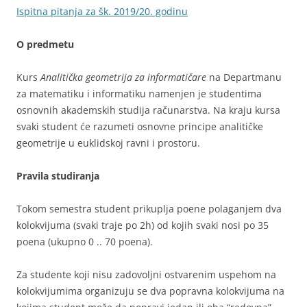
Ispitna pitanja za šk. 2019/20. godinu
O predmetu
Kurs
Analitička geometrija za informatičare
na Departmanu
za matematiku i informatiku namenjen je studentima
osnovnih akademskih studija računarstva. Na kraju kursa
svaki student će razumeti osnovne principe analitičke
geometrije u euklidskoj ravni i prostoru.
Pravila studiranja
Tokom semestra student prikuplja poene polaganjem dva
kolokvijuma (svaki traje po 2h) od kojih svaki nosi po 35
poena (ukupno 0 .. 70 poena).
Za studente koji nisu zadovoljni ostvarenim uspehom na
kolokvijumima organizuju se dva popravna kolokvijuma na