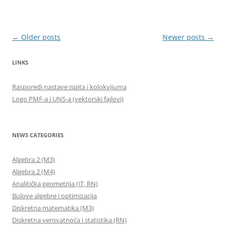
Post
←
Older posts
Newer posts
→
navigation
LINKS
Rasporedi nastave ispita i kolokvijuma
Logo PMF-a i UNS-a (vektorski fajlovi)
NEWS CATEGORIES
Algebra 2 (M3)
Algebra 2 (M4)
Analitička geometrija (IT, RN)
Bulove algebre i optimizacija
Diskretna matematika (M3)
Diskretna verovatnoća i statistika (RN)