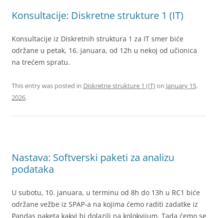
Konsultacije: Diskretne strukture 1 (IT)
Konsultacije iz Diskretnih struktura 1 za IT smer biće
održane u petak, 16. januara, od 12h u nekoj od učionica
na trećem spratu.
This entry was posted in
Diskretne strukture 1 (IT)
on
January 15,
2026
.
Nastava: Softverski paketi za analizu
podataka
U subotu, 10. januara, u terminu od 8h do 13h u RC1 biće
održane vežbe iz SPAP-a na kojima ćemo raditi zadatke iz
Pandas paketa kakvi bi dolazili na kolokvijum. Tada ćemo se