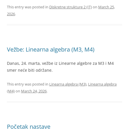
This entry was posted in
Diskretne strukture 2 (IT)
on
March 25,
2026
.
Vežbe: Linearna algebra (M3, M4)
Danas, 24. marta, vežbe iz Linearne algebre za M3 i M4
smer neće biti održane.
This entry was posted in
Linearna algebra (M3)
,
Linearna algebra
(M4)
on
March 24, 2026
.
Početak nastave