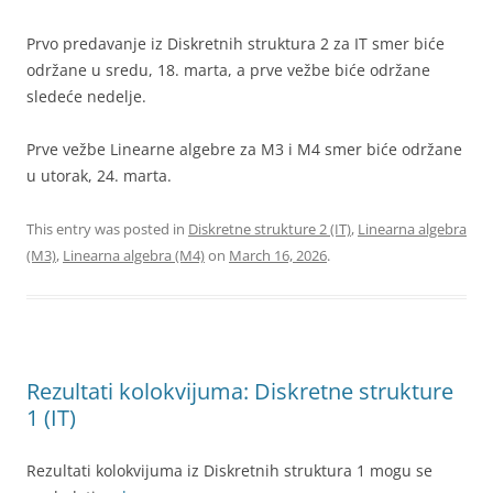
Prvo predavanje iz Diskretnih struktura 2 za IT smer biće
održane u sredu, 18. marta, a prve vežbe biće održane
sledeće nedelje.
Prve vežbe Linearne algebre za M3 i M4 smer biće održane
u utorak, 24. marta.
This entry was posted in
Diskretne strukture 2 (IT)
,
Linearna algebra
(M3)
,
Linearna algebra (M4)
on
March 16, 2026
.
Rezultati kolokvijuma: Diskretne strukture
1 (IT)
Rezultati kolokvijuma iz Diskretnih struktura 1 mogu se