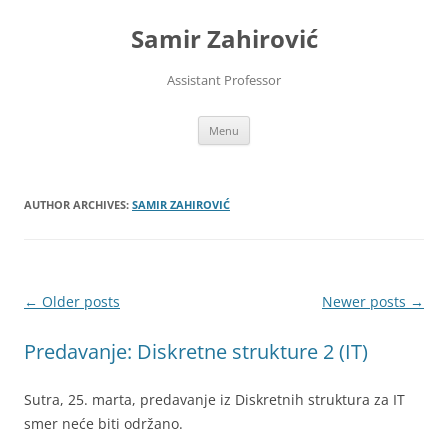
Skip
to
Samir Zahirović
content
Assistant Professor
Menu
AUTHOR ARCHIVES:
SAMIR ZAHIROVIĆ
Post
←
Older posts
Newer posts
→
navigation
Predavanje: Diskretne strukture 2 (IT)
Sutra, 25. marta, predavanje iz Diskretnih struktura za IT
smer neće biti održano.