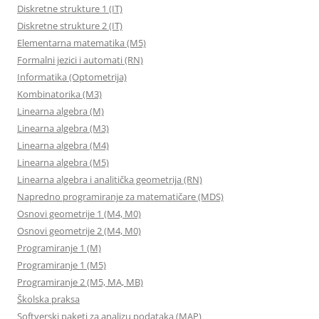
Diskretne strukture 1 (IT)
Diskretne strukture 2 (IT)
Elementarna matematika (M5)
Formalni jezici i automati (RN)
Informatika (Optometrija)
Kombinatorika (M3)
Linearna algebra (M)
Linearna algebra (M3)
Linearna algebra (M4)
Linearna algebra (M5)
Linearna algebra i analitička geometrija (RN)
Napredno programiranje za matematičare (MDS)
Osnovi geometrije 1 (M4, M0)
Osnovi geometrije 2 (M4, M0)
Programiranje 1 (M)
Programiranje 1 (M5)
Programiranje 2 (M5, MA, MB)
Školska praksa
Softverski paketi za analizu podataka (MAP)