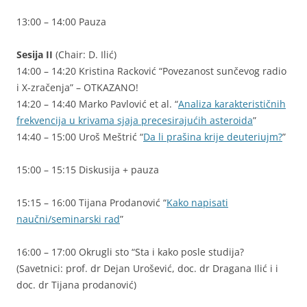
13:00 – 14:00 Pauza
Sesija II
(Chair: D. Ilić)
14:00 – 14:20 Kristina Racković “Povezanost sunčevog radio
i X-zračenja” – OTKAZANO!
14:20 – 14:40 Marko Pavlović et al. “
Analiza karakterističnih
frekvencija u krivama sjaja precesirajućih asteroida
”
14:40 – 15:00 Uroš Meštrić “
Da li prašina krije deuteriujm?
”
15:00 – 15:15 Diskusija + pauza
15:15 – 16:00 Tijana Prodanović “
Kako napisati
naučni/seminarski rad
”
16:00 – 17:00 Okrugli sto “Sta i kako posle studija?
(Savetnici: prof. dr Dejan Urošević, doc. dr Dragana Ilić i i
doc. dr Tijana prodanović)