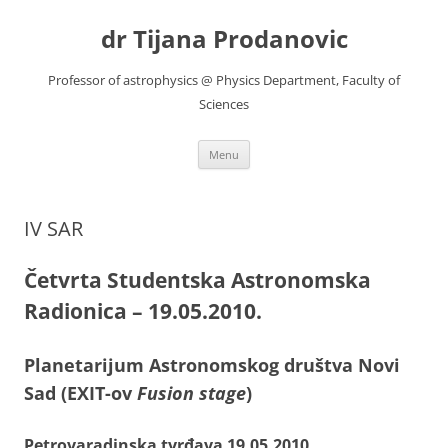
Skip
to
dr Tijana Prodanovic
content
Professor of astrophysics @ Physics Department, Faculty of
Sciences
Menu
IV SAR
Četvrta Studentska Astronomska
Radionica – 19.05.2010.
Planetarijum Astronomskog društva Novi
Sad (EXIT-ov
Fusion stage
)
Petrovaradinska tvrđava 19.05.2010.