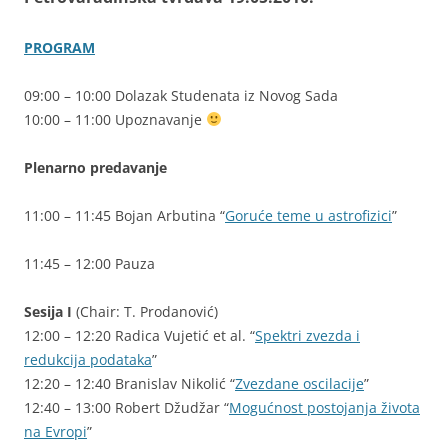
PROGRAM
09:00 – 10:00 Dolazak Studenata iz Novog Sada
10:00 – 11:00 Upoznavanje
Plenarno predavanje
11:00 – 11:45 Bojan Arbutina “
Goruće teme u astrofizici
”
11:45 – 12:00 Pauza
Sesija I
(Chair: T. Prodanović)
12:00 – 12:20 Radica Vujetić et al. “
Spektri zvezda i
redukcija podataka
”
12:20 – 12:40 Branislav Nikolić “
Zvezdane oscilacije
”
12:40 – 13:00 Robert Džudžar “
Mogućnost postojanja života
na Evropi
”