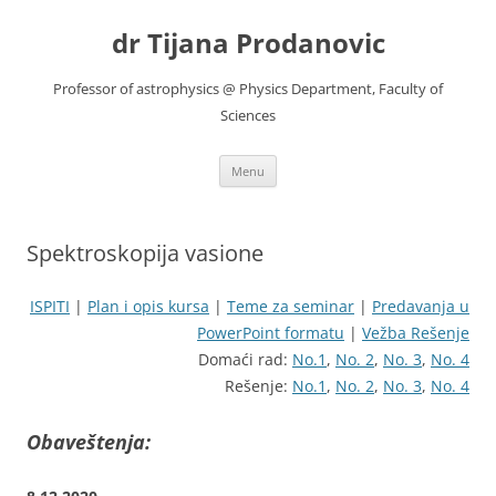
Skip
to
dr Tijana Prodanovic
content
Professor of astrophysics @ Physics Department, Faculty of
Sciences
Menu
Spektroskopija vasione
ISPITI
|
Plan i opis kursa
|
Teme za seminar
|
Predavanja u
PowerPoint formatu
|
Vežba Rešenje
Domaći rad:
No.1
,
No. 2
,
No. 3
,
No. 4
Rešenje:
No.1
,
No. 2
,
No. 3
,
No. 4
Obaveštenja: