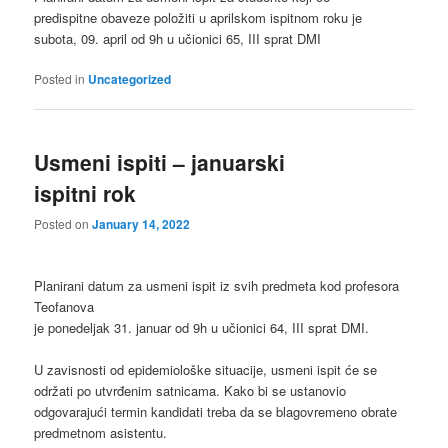
predispitne obaveze položiti u aprilskom ispitnom roku je
subota, 09. april od 9h u učionici 65, III sprat DMI
Posted in
Uncategorized
Usmeni ispiti – januarski
ispitni rok
Posted on
January 14, 2022
Planirani datum za usmeni ispit iz svih predmeta kod profesora
Teofanova
je ponedeljak 31. januar od 9h u učionici 64, III sprat DMI.
U zavisnosti od epidemiološke situacije, usmeni ispit će se
održati po utvrđenim satnicama. Kako bi se ustanovio
odgovarajući termin kandidati treba da se blagovremeno obrate
predmetnom asistentu.