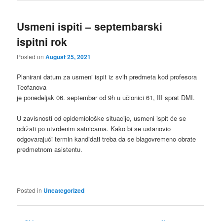
Usmeni ispiti – septembarski
ispitni rok
Posted on
August 25, 2021
Planirani datum za usmeni ispit iz svih predmeta kod profesora
Teofanova
je ponedeljak 06. septembar od 9h u učionici 61, III sprat DMI.
U zavisnosti od epidemiološke situacije, usmeni ispit će se
održati po utvrđenim satnicama. Kako bi se ustanovio
odgovarajući termin kandidati treba da se blagovremeno obrate
predmetnom asistentu.
Posted in
Uncategorized