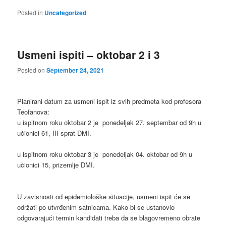
Posted in
Uncategorized
Usmeni ispiti – oktobar 2 i 3
Posted on
September 24, 2021
Planirani datum za usmeni ispit iz svih predmeta kod profesora
Teofanova:
u ispitnom roku oktobar 2 je ponedeljak 27. septembar od 9h u
učionici 61, III sprat DMI.
u ispitnom roku oktobar 3 je ponedeljak 04. oktobar od 9h u
učionici 15, prizemlje DMI.
U zavisnosti od epidemiološke situacije, usmeni ispit će se
održati po utvrđenim satnicama. Kako bi se ustanovio
odgovarajući termin kandidati treba da se blagovremeno obrate