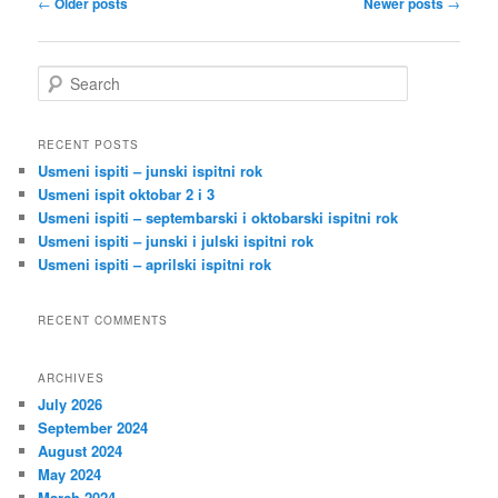
Post
←
Older posts
Newer posts
→
navigation
S
e
a
r
RECENT POSTS
c
Usmeni ispiti – junski ispitni rok
h
Usmeni ispit oktobar 2 i 3
Usmeni ispiti – septembarski i oktobarski ispitni rok
Usmeni ispiti – junski i julski ispitni rok
Usmeni ispiti – aprilski ispitni rok
RECENT COMMENTS
ARCHIVES
July 2026
September 2024
August 2024
May 2024
March 2024