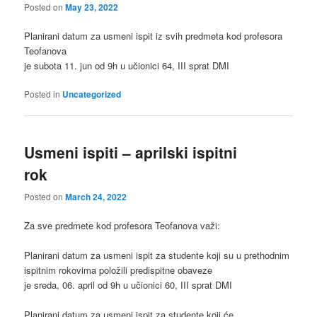
Posted on
May 23, 2022
Planirani datum za usmeni ispit iz svih predmeta kod profesora
Teofanova
je subota 11. jun od 9h u učionici 64, III sprat DMI
Posted in
Uncategorized
Usmeni ispiti – aprilski ispitni
rok
Posted on
March 24, 2022
Za sve predmete kod profesora Teofanova važi:
Planirani datum za usmeni ispit za studente koji su u prethodnim
ispitnim rokovima položili predispitne obaveze
je sreda, 06. april od 9h u učionici 60, III sprat DMI
Planirani datum za usmeni ispit za studente koji će