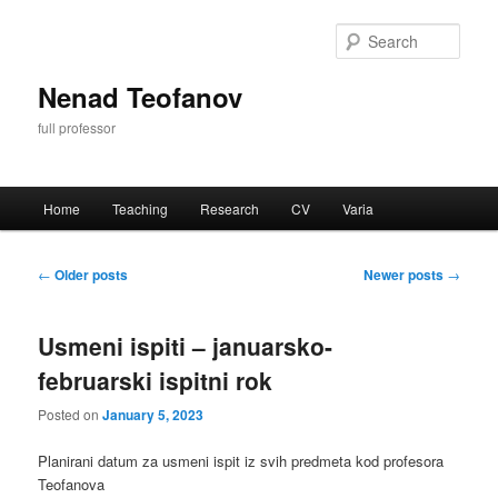
Skip
Skip
to
to
Sear
primary
secondary
content
content
Nenad Teofanov
full professor
Main
Home
Teaching
Research
CV
Varia
menu
Post
←
Older posts
Newer posts
→
navigation
Usmeni ispiti – januarsko-
februarski ispitni rok
Posted on
January 5, 2023
Planirani datum za usmeni ispit iz svih predmeta kod profesora
Teofanova