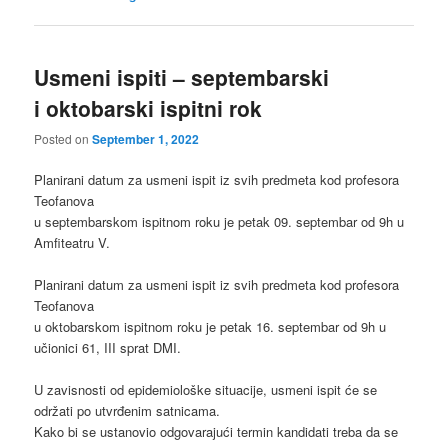
Usmeni ispiti – septembarski
i oktobarski ispitni rok
Posted on
September 1, 2022
Planirani datum za usmeni ispit iz svih predmeta kod profesora
Teofanova
u septembarskom ispitnom roku je petak 09. septembar od 9h u
Amfiteatru V.
Planirani datum za usmeni ispit iz svih predmeta kod profesora
Teofanova
u oktobarskom ispitnom roku je petak 16. septembar od 9h u
učionici 61, III sprat DMI.
U zavisnosti od epidemiološke situacije, usmeni ispit će se
održati po utvrđenim satnicama.
Kako bi se ustanovio odgovarajući termin kandidati treba da se