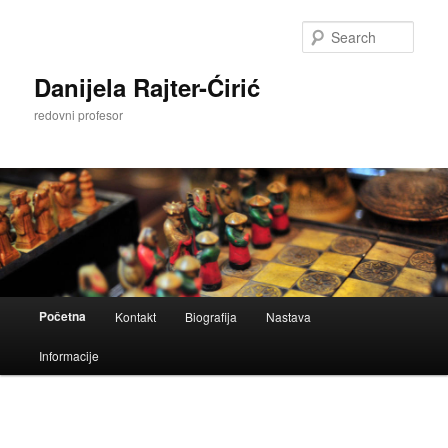
Skip
to
Sear
primary
content
Danijela Rajter-Ćirić
redovni profesor
Main
Početna
Kontakt
Biografija
Nastava
menu
Informacije